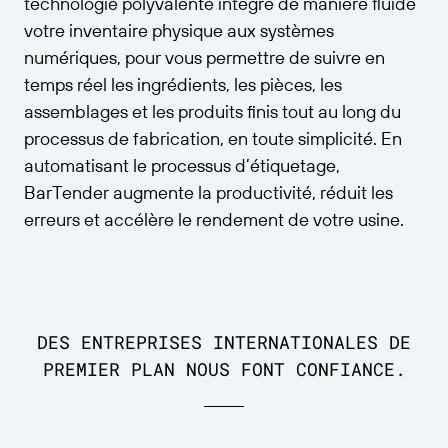
technologie polyvalente intègre de manière fluide
se connecter au portail des partenaires.
Bibliothèque de ressources
Essai gratuit
PAR NORME
votre inventaire physique aux systèmes
numériques, pour vous permettre de suivre en
Webinaires
Guide d’essai gratuit
Bénéficiez d’un niveau d’assistance adapté aux
temps réel les ingrédients, les pièces, les
GS1
besoins de votre entreprise.
Guide des codes-barres
Spécifications techniques
assemblages et les produits finis tout au long du
Amazon Transparency
processus de fabrication, en toute simplicité. En
Générateur de codes-barres
Enregistrement du produit
automatisant le processus d’étiquetage,
RFID
Calendrier du cycle de vie
BarTender augmente la productivité, réduit les
erreurs et accélère le rendement de votre usine.
CONNECTER
À propos de nous
DES ENTREPRISES INTERNATIONALES DE
Carrières
PREMIER PLAN NOUS FONT CONFIANCE.
Salle de presse