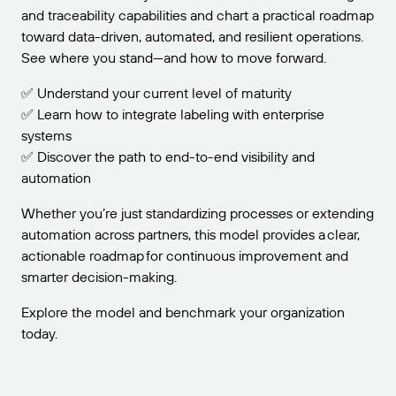
Développez votre activité. Offrez plus à vos clients.
and traceability capabilities and chart a practical roadmap
Entrepôt
commercial
Devenez partenaire BarTender.
Track & Trace
Télécharger des pilotes
toward data-driven, automated, and resilient operations.
Retail
d’imprimantes
Obtenez de l’aide et des réponses aux questions les
See where you stand—and how to move forward.
plus courantes, ainsi que des articles pratiques dans
Transport et logistique
French
Connectez-vous
✅ Understand your current level of maturity
la base de connaissances de BarTender.
FONCTIONNALITÉS
✅ Learn how to integrate labeling with enterprise
Annuaire des partenaires
Logiciel Seagull
Plans d’assistance
systems
Portail des clients
Conception d’étiquettes
✅ Discover the path to end-to-end visibility and
PAR SECTEUR D’ACTIVITÉ
Portail des partenaires
automation
Trouvez un partenaire BarTender et demandez des
Contacter l’assistance
Impression
devis et des services par l’intermédiaire de l’annuaire
BarTender Cloud
Aérospatiale
Services professionnels
Whether you’re just standardizing processes or extending
des partenaires.
Normes
automation across partners, this model provides a clear,
Chimie
actionable roadmap for continuous improvement and
Envoyez une demande d’assistance technique pour
Intégrations
tous les produits BarTender actuellement pris en
smarter decision-making.
Alimentation et boissons
EN SAVOIR PLUS
charge.
Explore the model and benchmark your organization
Dispositifs médicaux
Portail des partenaires
PRODUIT
today.
Témoignages clients
Secteur pharmaceutique
Blog
Tarification
Vous êtes déjà partenaire BarTender ? Voir comment
Plans d’assistance