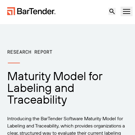
Produit
Solutions
RESEARCH REPORT
Présentation du produit
Ressources
Maturity Model for
Présentation des solutions
Labeling and
Partenaires
Logiciel d’étiquetage
Traceability
La résilience au milieu de l’incertitude :
Assistance
réponse aux défis posés par les risques
PAR CAS D’UTILISATION
géopolitiques et la qualité des données
Devenir partenaire
Étiquetage cloud
Introducing the BarTender Software Maturity Model for
dans les chaînes d’approvisionnement
Labeling and Traceability, which provides organizations a
Essai gratuit
Contacter le
Fabrication
Centre d’assistance
clear, structured way to evaluate their current labeling
service