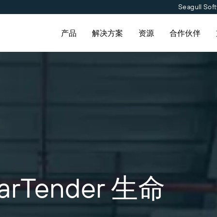
Seagull Sof
产品
解决方案
资源
合作伙伴
例
功能
按行业应用
学习
标签软件
下载打印机驱动程序
合作伙伴目录
联系支持人员
合作伙伴入口网
标签设计
航空航天
成功案例
打印
化工
博客
和常
伙伴目录查找 BarTender 合
提交支持请求，获取所有当前支持的
已是 BarTender 合作伙伴
获
云标签
维护与支持协议
文
并请求报价和服务。
BarTender 产品的技术支持。
登录合作伙伴入口网站。
持
标准
食品和饮料
资源库
流
集成
医疗器械
网络研讨会
Track & Trace
专业服务
制药
条形码指南
Tender 生命
条码生成器
生命周期计划