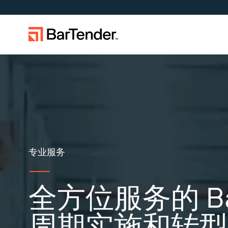
按使用案
产品概述
解决方案概述
驭变于不确定：供应链地缘政治
成为合作伙伴
支持中心
风险与数据质量挑战下的韧性构
制造
建
仓储
扩展您的业务。助力客户实现更大成
在 BarTender 知识库中获取帮助
通过合作
效。与 BarTender 携手合作。
见问题解答以及关于操作方法的
作伙伴
零售
章。
专业服务
运输与物
全方位服务的 Bar
周期实施和转型