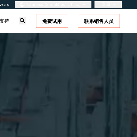
tware
Chinese (Simplified, China)
登录
支持
免费试用
联系销售人员
用户入口网站
合作伙伴入口网站
BarTender Cloud
产品
按码制标准
连接
站
维护与支持协议
定价
GS1
关于我们
免费试用
Amazon Transparency
职业发展
？了解如何
取满足业务需求的适当级别的支
。
免费试用指南
RFID
新闻发布
技术规格
产品注册