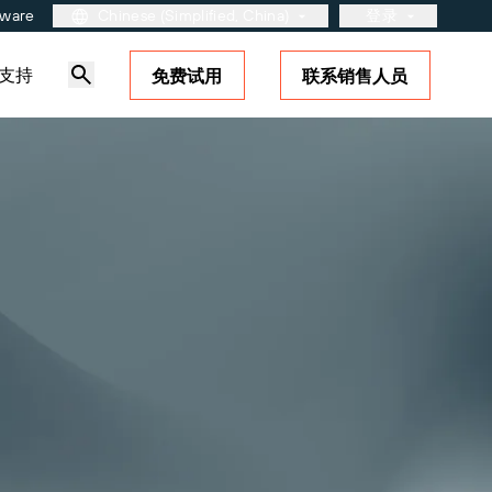
tware
Chinese (Simplified, China)
登录
支持
免费试用
联系销售人员
用户入口网站
合作伙伴入口网站
BarTender Cloud
产品
按码制标准
连接
站
维护与支持协议
定价
GS1
关于我们
免费试用
Amazon Transparency
职业发展
？了解如何
取满足业务需求的适当级别的支
。
免费试用指南
RFID
新闻发布
技术规格
产品注册