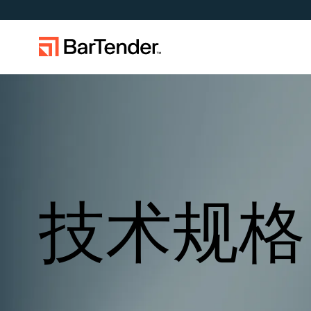
按使用案
产品概述
解决方案概述
驭变于不确定：供应链地缘政治
成为合作伙伴
支持中心
风险与数据质量挑战下的韧性构
制造
建
仓储
扩展您的业务。助力客户实现更大成
在 BarTender 知识库中获取帮助
通过合作
效。与 BarTender 携手合作。
见问题解答以及关于操作方法的
作伙伴
零售
技术规格
章。
运输与物