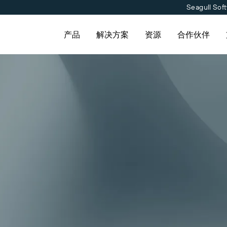
Seagull Sof
产品
解决方案
资源
合作伙伴
例
功能
按行业应用
学习
标签软件
下载打印机驱动程序
合作伙伴目录
联系支持人员
合作伙伴入口网
标签设计
航空航天
成功案例
打印
化工
博客
和常
伙伴目录查找 BarTender 合
提交支持请求，获取所有当前支持的
已是 BarTender 合作伙伴
获
云标签
维护与支持协议
文
并请求报价和服务。
BarTender 产品的技术支持。
登录合作伙伴入口网站。
持
标准
食品和饮料
资源库
流
集成
医疗器械
网络研讨会
Track & Trace
专业服务
制药
条形码指南
条码生成器
生命周期计划