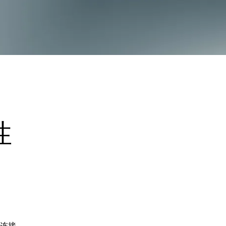
性
网连接。