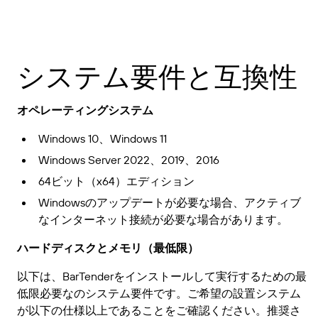
ビジネスを拡大する。顧客により充実したサービス
プリンタードライバーのダウンロー
倉庫
を提供する。BarTenderの提携パートナーに。
Track & Trace
ド
小売
BarTenderのナレッジベースでは、ヘルプやよくあ
Seagull Software
Japanese
ログイン
る質問に対する回答、ハウツー記事を確認できま
システム要件と互換性
輸送および物流
す。
機能
サポートプラン
パートナーディレクトリ
カスタマーポータル
オペレーティングシステム
ラベルデザイン
パートナーポータル
業界
Windows 10、Windows 11
BarTender Cloud
BarTenderパートナーを検索し、パートナーディレ
サポートへのお問い合わせ
印刷
プロフェッショナルサービス
Windows Server 2022、2019、2016
クトリから見積もりやサービスを依頼することがで
航空宇宙産業
きます。
規格
64ビット（x64）エディション
化学
Windowsのアップデートが必要な場合、アクティブ
現在サポートされているすべてのBarTender製品に
インテグレーション
学ぶ
なインターネット接続が必要な場合があります。
関するテクニカルアシスタンスのサポートリクエス
食品および飲料
トを送信してください。
ハードディスクとメモリ（最低限）
医療機器
導入事例
パートナーポータル
製品
以下は、BarTenderをインストールして実行するための最
製薬
ブログ
低限必要なのシステム要件です。ご希望の設置システム
価格
が以下の仕様以上であることをご確認ください。推奨さ
すでにBarTenderパートナーのお客様は、パートナ
サポートプラン
リソースライブラリ