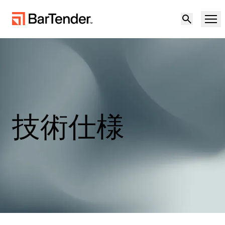
製品
ソリューション
製品概要
リソース
技術仕様
ソリューションの概要
パートナー
ラベリングソフトウェア
不確実な環境下での回復力：サプライチェー
サポート
ンにおける地政学的リスクとデータ品質への
導入事例
対応
パートナーになる
クラウドラベリング
無償試用版
営業担当に問い合
製造
サポートセンター
わせる