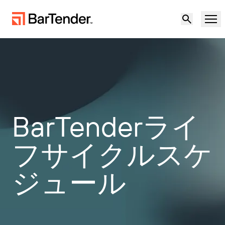
製品
ソリューション
製品概要
リソース
BarTenderライ
ソリューションの概要
パートナー
フサイクルスケ
ラベリングソフトウェア
不確実な環境下での回復力：サプライチェー
サポート
ジュール
ンにおける地政学的リスクとデータ品質への
導入事例
対応
パートナーになる
クラウドラベリング
無償試用版
営業担当に問い合
製造
サポートセンター
わせる