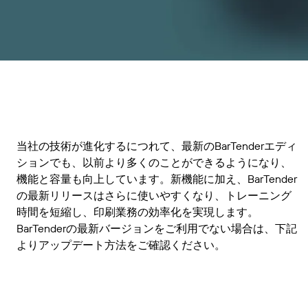
ビジネスを拡大する。顧客により充実したサービス
プリンタードライバーのダウンロー
倉庫
を提供する。BarTenderの提携パートナーに。
Track & Trace
ド
小売
BarTenderのナレッジベースでは、ヘルプやよくあ
Seagull Software
Japanese
ログイン
る質問に対する回答、ハウツー記事を確認できま
輸送および物流
す。
機能
サポートプラン
パートナーディレクトリ
カスタマーポータル
ラベルデザイン
パートナーポータル
業界
BarTender Cloud
BarTenderパートナーを検索し、パートナーディレ
当社の技術が進化するにつれて、最新のBarTenderエディ
サポートへのお問い合わせ
印刷
プロフェッショナルサービス
クトリから見積もりやサービスを依頼することがで
航空宇宙産業
ションでも、以前より多くのことができるようになり、
きます。
規格
機能と容量も向上しています。新機能に加え、BarTender
化学
の最新リリースはさらに使いやすくなり、トレーニング
現在サポートされているすべてのBarTender製品に
インテグレーション
学ぶ
時間を短縮し、印刷業務の効率化を実現します。
関するテクニカルアシスタンスのサポートリクエス
食品および飲料
トを送信してください。
BarTenderの最新バージョンをご利用でない場合は、下記
医療機器
よりアップデート方法をご確認ください。
導入事例
パートナーポータル
製品
製薬
ブログ
価格
すでにBarTenderパートナーのお客様は、パートナ
サポートプラン
リソースライブラリ