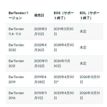
ーポータルへのログイン方法をご覧ください。
無償試用版
規格
ウェビナー
BarTenderバ
EOS（サポー
EOL（サポー
無償試用版ガイド
発売日
ビジネスニーズに適切なレベルのサポートを受けら
バーコードガイド
ージョン
ト終了）
ト終了）
GS1
れます。
技術仕様
バーコードジェネレータ
BarTender
2025年3
2031年3月30
Amazon Transparency
未定
11.4- 11.X
月10日
日
製品登録
ライフサイクルスケジュール
RFID
BarTender
2022年4
2028年4月30
未定
2022
月26日
日
接続
BarTender
2020年11
2026年11月
未定
2021
月02日
30日
会社概要
BarTender
2019年4
2025年4月30
2026年12月31
採用情報
2019
月08日
日*
日
ニュースルーム
BarTender
2015年11
2023年4月30
2026年12月31
2016
月11日
日
日