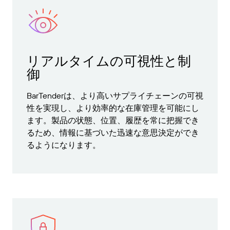
務
ー
社
が
実
に
ト
に
企
行
お
ナ
携
業
し
け
ー
わ
に
て
る
シ
リアルタイムの可視性と制
る
与
い
リ
ッ
御
以
え
ま
ー
プ
前
る
BarTenderは、より高いサプライチェーンの可視
す
ダ
の
は
影
性を実現し、より効率的な在庫管理を可能にし
。
ー
構
、
ます。製品の状態、位置、履歴を常に把握でき
響
こ
シ
築
S
るため、情報に基づいた迅速な意思決定ができ
に
れ
ッ
で
るようになります。
u
情
に
プ
の
p
熱
は
を
実
p
を
、
発
績
l
持
様
揮
が
y
ち
々
し
あ
S
、
な
て
り