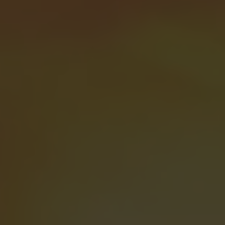
ーポータルへのログイン方法をご覧ください。
無償試用版
規格
ウェビナー
無償試用版ガイド
ビジネスニーズに適切なレベルのサポートを受けら
バーコードガイド
GS1
れます。
技術仕様
バーコードジェネレータ
Amazon Transparency
製品登録
ライフサイクルスケジュール
RFID
接続
会社概要
採用情報
ニュースルーム