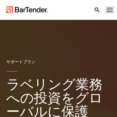
製品
ソリューション
製品概要
リソース
サポートプラン
ソリューションの概要
パートナー
ラベリングソフトウェア
ラベリング業務
不確実な環境下での回復力：サプライチェー
サポート
ンにおける地政学的リスクとデータ品質への
への投資をグロ
導入事例
対応
パートナーになる
クラウドラベリング
ーバルに保護
無償試用版
営業担当に問い合
製造
サポートセンター
わせる