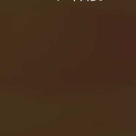
ビジネスを拡大する。顧客により充実したサービス
プリンタードライバーのダウンロー
倉庫
を提供する。BarTenderの提携パートナーに。
Track & Trace
ド
小売
BarTenderのナレッジベースでは、ヘルプやよくあ
Seagull Software
Japanese
ログイン
る質問に対する回答、ハウツー記事を確認できま
輸送および物流
す。
機能
サポートプラン
パートナーディレクトリ
カスタマーポータル
ラベルデザイン
パートナーポータル
業界
BarTender Cloud
BarTenderパートナーを検索し、パートナーディレ
サポートへのお問い合わせ
印刷
プロフェッショナルサービス
クトリから見積もりやサービスを依頼することがで
航空宇宙産業
きます。
規格
化学
現在サポートされているすべてのBarTender製品に
インテグレーション
学ぶ
関するテクニカルアシスタンスのサポートリクエス
食品および飲料
トを送信してください。
医療機器
導入事例
パートナーポータル
製品
製薬
ブログ
価格
すでにBarTenderパートナーのお客様は、パートナ
サポートプラン
リソースライブラリ