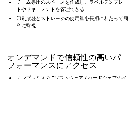
チーム専用のスペースを作成し、ラベルテンプレー
トやドキュメントを管理できる
印刷履歴とストレージの使用量を長期にわたって簡
単に監視
オンデマンドで信頼性の高いパ
フォーマンスにアクセス
オンプレミスのITソフトウェア / ハードウェアのイ
ンストール、保守、管理が不要
柔軟な料金プランで、簡単にラベリングを拡張可能
99.9%の可用性とFIPS準拠の暗号化、定期的な侵入
テスト、脆弱性スキャン