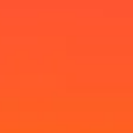
ーポータルへのログイン方法をご覧ください。
無償試用版
規格
ウェビナー
無償試用版ガイド
ビジネスニーズに適切なレベルのサポートを受けら
バーコードガイド
GS1
れます。
技術仕様
バーコードジェネレータ
Amazon Transparency
製品登録
ライフサイクルスケジュール
RFID
接続
会社概要
採用情報
ニュースルーム