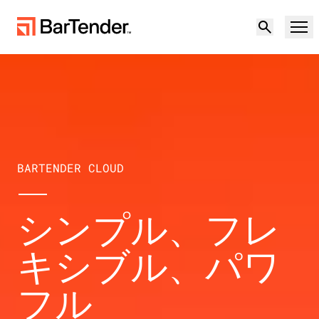
製品
ソリューション
製品概要
リソース
BARTENDER CLOUD
ソリューションの概要
パートナー
ラベリングソフトウェア
シンプル、フレ
不確実な環境下での回復力：サプライチェー
サポート
ンにおける地政学的リスクとデータ品質への
キシブル、パワ
導入事例
対応
パートナーになる
クラウドラベリング
フル
無償試用版
営業担当に問い合
製造
サポートセンター
わせる