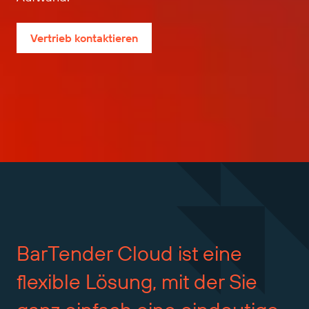
Vertrieb kontaktieren
BarTender
Cloud
ist
eine
flexible
Lösung,
mit
der
Sie