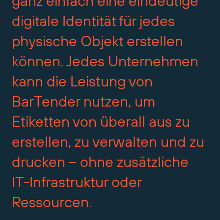
ganz
einfach
eine
eindeutige
digitale
Identität
für
jedes
physische
Objekt
erstellen
können.
Jedes
Unternehmen
kann
die
Leistung
von
BarTender
nutzen,
um
Etiketten
von
überall
aus
zu
erstellen,
zu
verwalten
und
zu
drucken
–
ohne
zusätzliche
IT-Infrastruktur
oder
Ressourcen.