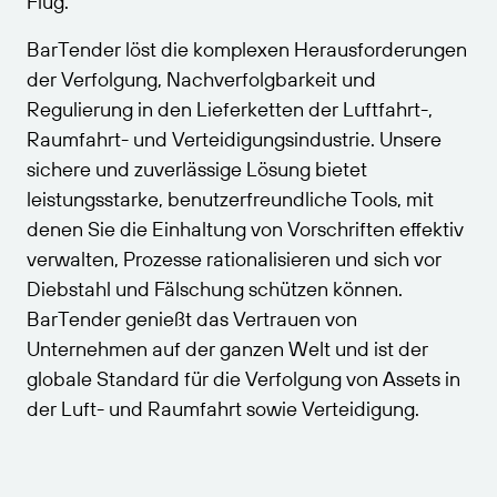
Flug.
Webinare
sich beim Partnerportal an.
Kostenlos testen
NACH STANDARD
BarTender löst die komplexen Herausforderungen
Erhalten Sie die Unterstützung, die Ihren
Barcode-Leitfaden
Leitfaden zur kostenlosen Testversion
Geschäftsanforderungen entspricht.
der Verfolgung, Nachverfolgbarkeit und
GS1
Barcode-Generator
Regulierung in den Lieferketten der Luftfahrt-,
Technische Daten
Raumfahrt- und Verteidigungsindustrie. Unsere
Amazon Transparency
Lebenszyklusplan
Produktregistrierung
sichere und zuverlässige Lösung bietet
RFID
leistungsstarke, benutzerfreundliche Tools, mit
denen Sie die Einhaltung von Vorschriften effektiv
VERBINDEN
verwalten, Prozesse rationalisieren und sich vor
Diebstahl und Fälschung schützen können.
Über uns
BarTender genießt das Vertrauen von
Karriere
Unternehmen auf der ganzen Welt und ist der
globale Standard für die Verfolgung von Assets in
Nachrichten
der Luft- und Raumfahrt sowie Verteidigung.