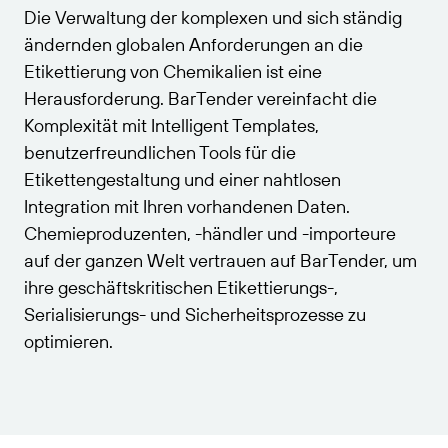
Webinare
sich beim Partnerportal an.
Die Verwaltung der komplexen und sich ständig
Kostenlos testen
NACH STANDARD
ändernden globalen Anforderungen an die
Erhalten Sie die Unterstützung, die Ihren
Barcode-Leitfaden
Leitfaden zur kostenlosen Testversion
Geschäftsanforderungen entspricht.
Etikettierung von Chemikalien ist eine
GS1
Barcode-Generator
Herausforderung. BarTender vereinfacht die
Technische Daten
Komplexität mit Intelligent Templates,
Amazon Transparency
Lebenszyklusplan
Produktregistrierung
benutzerfreundlichen Tools für die
RFID
Etikettengestaltung und einer nahtlosen
Integration mit Ihren vorhandenen Daten.
VERBINDEN
Chemieproduzenten, -händler und -importeure
auf der ganzen Welt vertrauen auf BarTender, um
Über uns
ihre geschäftskritischen Etikettierungs-,
Karriere
Serialisierungs- und Sicherheitsprozesse zu
optimieren.
Nachrichten