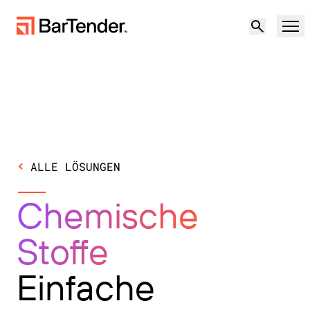
Produkt
Lösungen
Produktübersicht
Ressourcen
ALLE LÖSUNGEN
Lösungsübersicht
Partner
Chemische
Etikettierungssoftware
Resilienz in unsicheren Zeiten:
Support
Stoffe
Geopolitische Risiken und Datenqualität in
NACH ANWENDUNGSFALL
Lieferketten bewältigen
Partner werden
Cloud-Etikettierung
Einfache
Kostenlos testen
Vertrieb
Produktion
Support-Center
kontaktieren