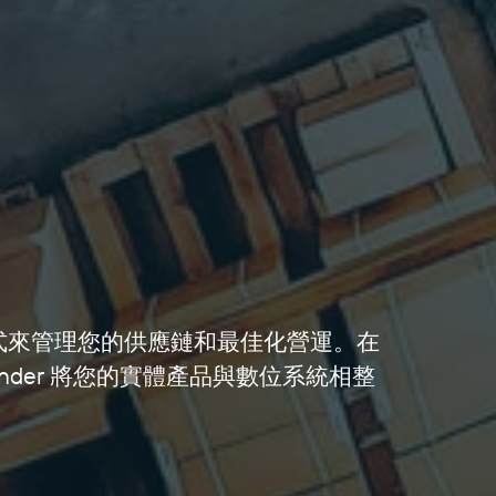
他擔任旅行
Ac
總裁暨執行
技術公司
之
n
長，我設計
Onriva 的財
在
並執行高價
務長。Steve
Ta
值策略，推
對財務及其
EM
動軟體、技
對公司的影
Sy
術和商業服
響充滿熱
Pi
務公司的獲
情，並且特
Ce
利、創新和
別欣賞它提
領
成長。這包
供的與整個
Ni
括在不同產
組織內的團
開
業和細分市
隊合作的機
職
式來管理您的供應鏈和最佳化營運。在
場實現數千
會。
得
nder 將您的實體產品與數位系統相整
萬美元的營
大
收和利潤成
理
LinkedIn
長。我擅長
位
識別高價值