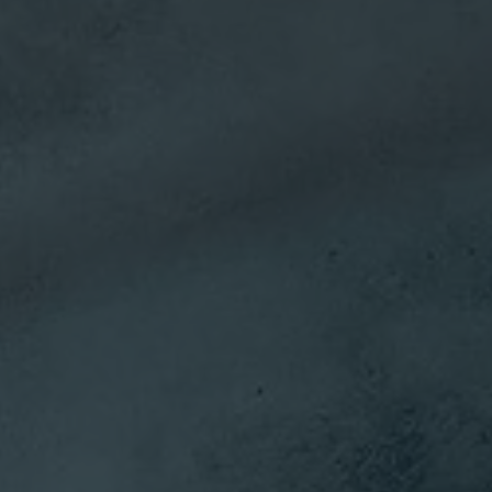
來說，我領
導過幾乎每
個關鍵的組
織職能部門
——客戶服
務、產品開
發、品質保
證、產品管
理、市場行
銷、人力資
源、財務和
銷售。我管
Steve
理過上市公
司、風險投
Dunn
營
資支援的企
業以及家族
企業。這段