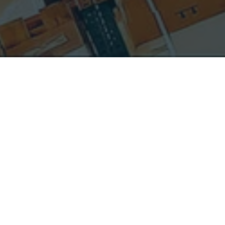
LinkedIn
Gus 擁有密
西根大學安
娜堡分校電
腦科學與工
程學士學
位。
LinkedIn