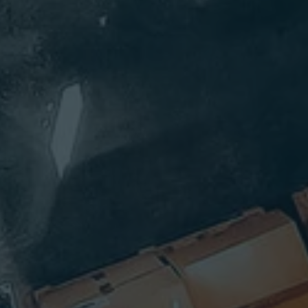
產品副總裁
的經驗。他
gel 在策
是我們
、財務和
ytem™ 物品
運方面擁
Dan 在企業
鏈平台的首
超過 25 年
軟體領域擁
席架構師。
經驗。最
有二十多年
Gus 也領導
Nigel 擔
的工作經
Seagull 的軟
驗。在加入
體工程、雲
umatica
Seagull 之
端營運和支
營運長和
前，Dan 在
援團隊。
務長，
Zebra
umatica
Technologies
他此前曾擔
家提供雲
擔任過服
任
企業資源
務、資料服
TierConnect
劃軟體的
務、印表機
的創始人暨
司。在加
軟體和開發
技術長，是
人員關係等
ViZix IoT 無