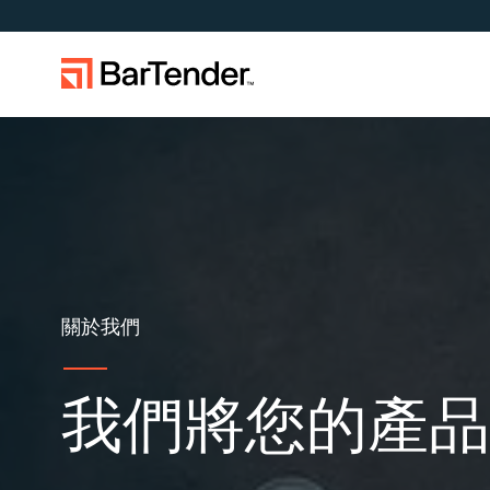
使用案例
產品概述
解決方案概觀
不確定性中的韌性：因應供應鏈
成為合作夥伴
支援中心
中的地緣政治風險與資料品質挑
製造業
戰
倉儲
擴大企業規模。為客戶提供更多服
取得 BarTender 知識庫的說明、
透過合作
務。與 BarTender 成為合作夥伴。
問題解答，還有操作方法文章。
作夥伴
零售
關於我們
運輸與物
我們將您的產品