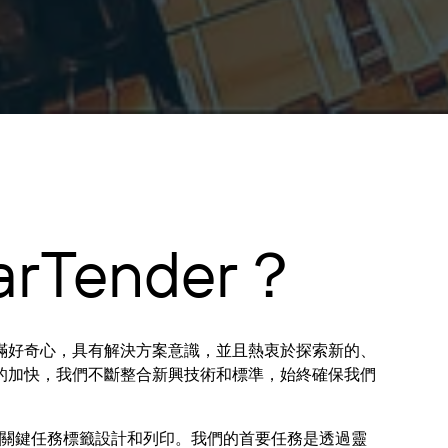
機會、建立
高度敬業的
團隊並擴展
業務以實現
產業和市場
領先地位。
透過將願
景、策略思
維和執行敏
Tender？
銳度與卓越
的溝通和引
人入勝的人
際風格相結
滿好奇心，具有解決方案意識，並且熱衷於探索新的、
合，我在關
的加快，我們不斷整合新興技術和標準，始終確保我們
鍵績效領域
取得了成
果。
r 進行關鍵任務標籤設計和列印。我們的首要任務是透過靈