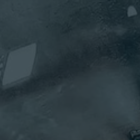
Ni
財務長
經歷使我成
略
為一名能夠
營
跨職能工作
Steve 在金融
有
的變革型主
界工作了三
的
管，使我能
十年，他的
近，
夠深入了解
職涯始於安
任
關鍵學科，
w
永會計師事
Ac
並與高階領
lby
務所，然後
的
導者建立信
轉到
財
任和合作關
vanaugh
Microsoft，
Ac
係。尊重他
在 Microsoft
是
人始終是我
工作了 20 多
端
所做一切的
ce
年，擔任過
規
基礎。
t
各種財務職
公
如今，身為
位。最近，
入
精通科技的