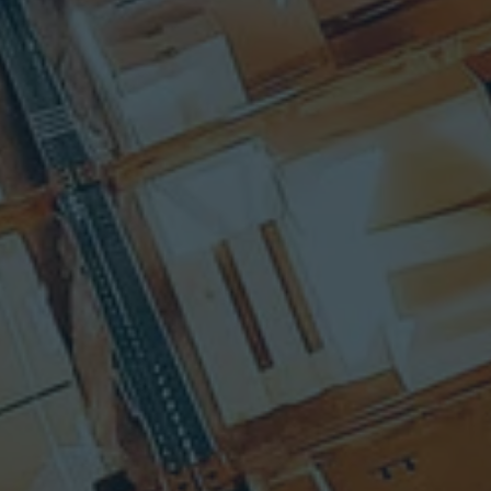
umatica
多個產品職
程式碼開發
前，他曾
位。他擁有
平台背後的
推出新產
遠見卓識
bleau、
品、建立高
者。在加入
C/Isilon
績效團隊和
Mojix 和
stems、
建立合作關
TierConnect
votLink 和
係的記錄。
之前，Gus
rep 擔任
Dan 擁有西
曾在多個成
導職務。
北大學電腦
功的和被收
gel 在安永
工程學士學
購的 SaaS 平
始了他的
位，居住在
台（包括
涯。他獲
芝加哥地
SupplySolution
了華盛頓
區。
bConnected、
學工商管
Covaleo
學士學
等）擔任技
。
LinkedIn
術長和架構
長。