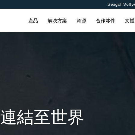
Seagull Soft
產品
解決方案
資源
合作夥伴
支援
功能
按產業搜尋
學習
標籤軟體
下載印表機驅動程式
合作夥伴目錄
聯絡支援人員
合作夥伴入口網
標籤設計
航太
成功案例
列印
化學品
部落格
常見
夥伴目錄尋找 BarTender 合
提交支援請求，取得目前提供支援的
已經是 BarTender 的合作
為
雲端標籤
支援方案
並要求報價和服務。
BarTender 產品技術協助。
了解如何登入合作夥伴入口網
標準
食品及飲料
資源庫
流
整合
醫材
網路研討會
Track & Trace
專業服務
製藥
條碼指南
連結至世界
條碼產生器
生命週期時間表