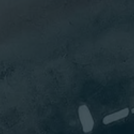
Gust
Rive
技術長
Nigel
Gus 是一位
技術主管和
LeGresley
企業家，在
Dan
建立公司、
團隊和創新
Quagliana
雲端原生軟
運長
體產品方面
擁有 20 多年