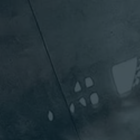
Yanine
Matthe
Co
Arellano
Brine
Ca
Senior Vice
President,
Executive
Senior Vi
Enterprise
Vice
Presiden
Sales -
President
LATAM