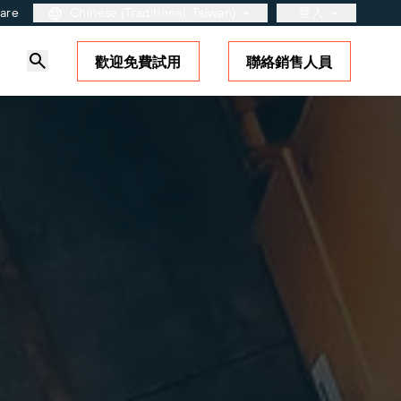
ware
Chinese (Traditional, Taiwan)
登入
歡迎免費試用
聯絡銷售人員
客戶入口網站
合作夥伴入口網站
BarTender Cloud
產品
標準
連線
站
支援方案
定價
GS1
關於我們
歡迎免費試用
Amazon Transparency
職涯
夥伴了嗎？
業務需求適時取得支援。
站。
免費試用指南
RFID
新聞中心
技術規格
產品註冊