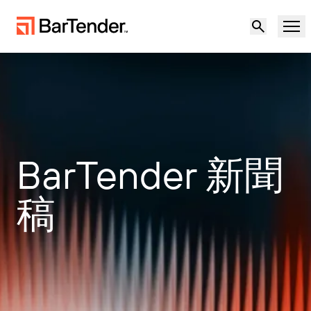
產品
解決方案
產品概述
資源
BarTender 新聞
解決方案概觀
合作夥伴
稿
標籤軟體
不確定性中的韌性：因應供應鏈中的地緣政治
支援
風險與資料品質挑戰
使用案例
成為合作夥伴
雲端標籤
歡迎免費試用
聯絡銷售人員
製造業
下載印表機驅動程式
支援中心