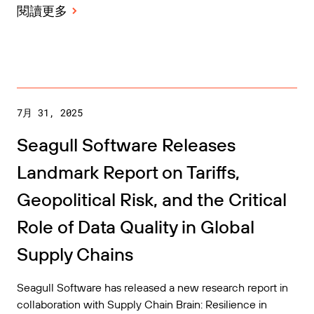
閱讀更多
歡迎免費試用
條碼指南
為業務需求適時取得支援。
標準
免費試用指南
條碼產生器
GS1
技術規格
生命週期時間表
Amazon Transparency
產品註冊
7月 31, 2025
RFID
連線
Seagull Software Releases
Landmark Report on Tariffs,
關於我們
Geopolitical Risk, and the Critical
職涯
Role of Data Quality in Global
新聞中心
Supply Chains
Seagull Software has released a new research report in
collaboration with Supply Chain Brain: Resilience in