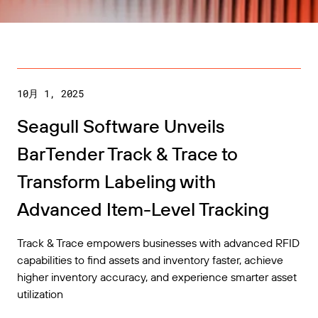
擴大企業規模。為客戶提供更多服務。與 BarTender
倉儲
成為合作夥伴。
Track & Trace
Chinese (Traditional, Taiwan)
登入
零售
取得 BarTender 知識庫的說明、常見問題解答，還有
支援方案
操作方法文章。
Seagull Software
運輸與物流
功能
客戶入口網站
10月 1, 2025
合作夥伴目錄
合作夥伴入口網站
專業服務
Seagull Software Unveils
標籤設計
按產業搜尋
BarTender Cloud
聯絡支援人員
BarTender Track & Trace to
透過合作夥伴目錄尋找 BarTender 合作夥伴並要求報
列印
價和服務。
航太
Transform Labeling with
標準
學習
提交支援請求，取得目前提供支援的 BarTender 產品
化學品
Advanced Item-Level Tracking
技術協助。
整合
成功案例
食品及飲料
合作夥伴入口網站
Track & Trace empowers businesses with advanced RFID
部落格
醫材
capabilities to find assets and inventory faster, achieve
產品
higher inventory accuracy, and experience smarter asset
資源庫
製藥
支援方案
utilization
已經是 BarTender 的合作夥伴了嗎？了解如何登入合
定價
網路研討會
作夥伴入口網站。