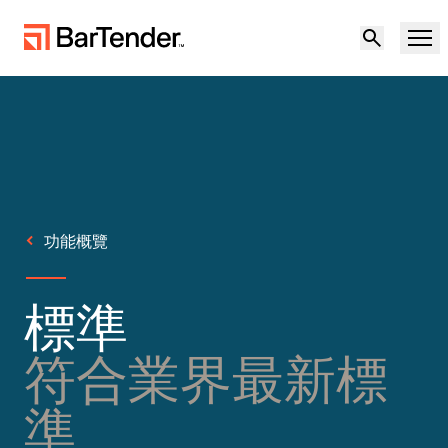
產品
解決方案
產品概述
資源
功能概覽
解決方案概觀
合作夥伴
標籤軟體
標準
不確定性中的韌性：因應供應鏈中的地緣政治
支援
風險與資料品質挑戰
符合業界最新標
使用案例
成為合作夥伴
雲端標籤
準
歡迎免費試用
聯絡銷售人員
製造業
下載印表機驅動程式
支援中心