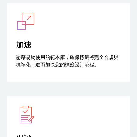
歡迎免費試用
條碼指南
為業務需求適時取得支援。
標準
免費試用指南
條碼產生器
GS1
技術規格
生命週期時間表
Amazon Transparency
加速
產品註冊
RFID
連線
憑藉易於使用的範本庫，確保標籤將完全合規與
標準化，進而加快您的標籤設計流程。
關於我們
職涯
新聞中心