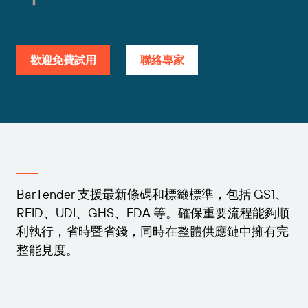
擴大企業規模。為客戶提供更多服務。與 BarTender
倉儲
成為合作夥伴。
Track & Trace
Chinese (Traditional, Taiwan)
登入
零售
取得 BarTender 知識庫的說明、常見問題解答，還有
支援方案
操作方法文章。
歡迎免費試用
聯絡專家
Seagull Software
運輸與物流
功能
客戶入口網站
合作夥伴目錄
合作夥伴入口網站
專業服務
標籤設計
按產業搜尋
BarTender Cloud
聯絡支援人員
透過合作夥伴目錄尋找 BarTender 合作夥伴並要求報
列印
價和服務。
航太
標準
學習
提交支援請求，取得目前提供支援的 BarTender 產品
化學品
BarTender 支援最新條碼和標籤標準，包括 GS1、
技術協助。
整合
RFID、UDI、GHS、FDA 等。確保重要流程能夠順
成功案例
食品及飲料
利執行，省時暨省錢，同時在整體供應鏈中擁有完
合作夥伴入口網站
部落格
醫材
整能見度。
產品
資源庫
製藥
支援方案
已經是 BarTender 的合作夥伴了嗎？了解如何登入合
定價
網路研討會
作夥伴入口網站。