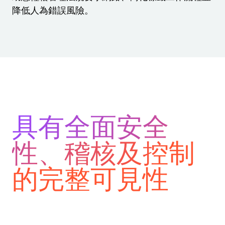
降低人為錯誤風險。
歡迎免費試用
條碼指南
為業務需求適時取得支援。
標準
免費試用指南
條碼產生器
GS1
技術規格
生命週期時間表
Amazon Transparency
產品註冊
RFID
連線
具有全面安全
關於我們
性、稽核及控制
職涯
新聞中心
的完整可見性