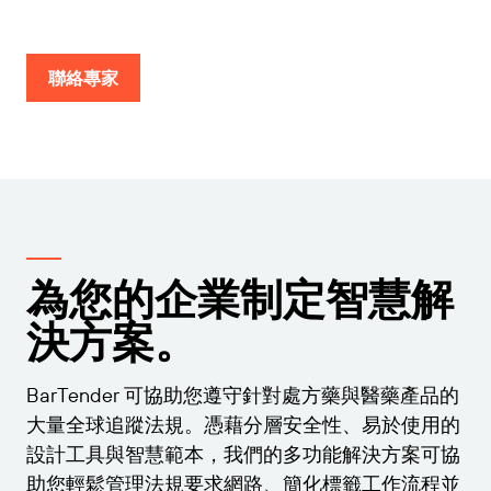
擴大企業規模。為客戶提供更多服務。與 BarTender
倉儲
成為合作夥伴。
Track & Trace
Chinese (Traditional, Taiwan)
登入
零售
取得 BarTender 知識庫的說明、常見問題解答，還有
聯絡專家
支援方案
操作方法文章。
Seagull Software
運輸與物流
功能
客戶入口網站
合作夥伴目錄
合作夥伴入口網站
專業服務
標籤設計
按產業搜尋
BarTender Cloud
聯絡支援人員
透過合作夥伴目錄尋找 BarTender 合作夥伴並要求報
列印
價和服務。
航太
標準
學習
為您的企業制定智慧解
提交支援請求，取得目前提供支援的 BarTender 產品
化學品
技術協助。
整合
決方案。
成功案例
食品及飲料
合作夥伴入口網站
部落格
醫材
BarTender 可協助您遵守針對處方藥與醫藥產品的
產品
大量全球追蹤法規。憑藉分層安全性、易於使用的
資源庫
製藥
支援方案
設計工具與智慧範本，我們的多功能解決方案可協
已經是 BarTender 的合作夥伴了嗎？了解如何登入合
定價
網路研討會
作夥伴入口網站。
助您輕鬆管理法規要求網路、簡化標籤工作流程並