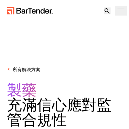
產品
解決方案
產品概述
資源
所有解決方案
解決方案概觀
合作夥伴
製藥
標籤軟體
不確定性中的韌性：因應供應鏈中的地緣政治
支援
充滿信心應對監
風險與資料品質挑戰
使用案例
成為合作夥伴
雲端標籤
管合規性
歡迎免費試用
聯絡銷售人員
製造業
下載印表機驅動程式
支援中心